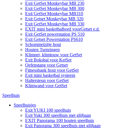
Exit GetSet Monkeybar MB 230
Exit GetSet Monkeybar MB 300
Exit GetSet Monkeybar MB310
Exit Getset Monkeybar MB 320
Exit GetSet Monkeybar MB 330
EXIT mini basketbalbord voorGetset e.d.
Exit GetSet powerstation PS 510
Exit Getset Powerstation PS610
Schommelzitje hout
Houten Turnringen
Klimnet, klimtouw voor GetSet
Exit Boksbal voor KetSet
Oefenstang voor Getset
Fitnessbank hout voor GetSet
Exit mini basketbal systeem
Haltersteun voor GetSet
Klimwand voor GetSet
Speelhuis
Speelhuisjes
Exit YUKI 100 speelhuis
Exit Yuki 300 speelhuis met glijbaan
EXIT Panorama 100 houten speelhuis
Exit Panorama 300 speelhuis met glijbaan