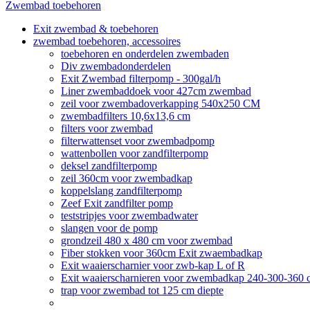
Zwembad toebehoren
Exit zwembad & toebehoren
zwembad toebehoren, accessoires
toebehoren en onderdelen zwembaden
Div zwembadonderdelen
Exit Zwembad filterpomp - 300gal/h
Liner zwembaddoek voor 427cm zwembad
zeil voor zwembadoverkapping 540x250 CM
zwembadfilters 10,6x13,6 cm
filters voor zwembad
filterwattenset voor zwembadpomp
wattenbollen voor zandfilterpomp
deksel zandfilterpomp
zeil 360cm voor zwembadkap
koppelslang zandfilterpomp
Zeef Exit zandfilter pomp
teststripjes voor zwembadwater
slangen voor de pomp
grondzeil 480 x 480 cm voor zwembad
Fiber stokken voor 360cm Exit zwaembadkap
Exit waaierscharnier voor zwb-kap L of R
Exit waaierscharnieren voor zwembadkap 240-300-360 
trap voor zwembad tot 125 cm diepte