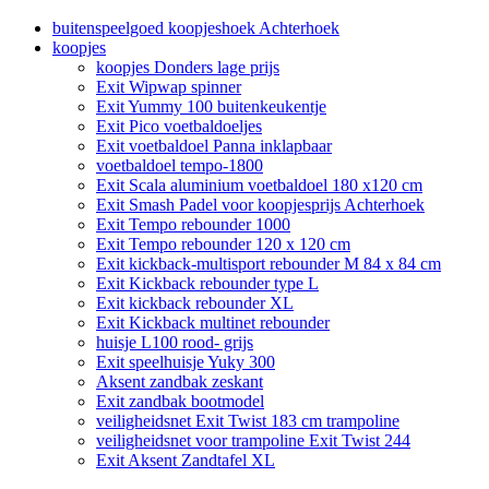
buitenspeelgoed koopjeshoek Achterhoek
koopjes
koopjes Donders lage prijs
Exit Wipwap spinner
Exit Yummy 100 buitenkeukentje
Exit Pico voetbaldoeljes
Exit voetbaldoel Panna inklapbaar
voetbaldoel tempo-1800
Exit Scala aluminium voetbaldoel 180 x120 cm
Exit Smash Padel voor koopjesprijs Achterhoek
Exit Tempo rebounder 1000
Exit Tempo rebounder 120 x 120 cm
Exit kickback-multisport rebounder M 84 x 84 cm
Exit Kickback rebounder type L
Exit kickback rebounder XL
Exit Kickback multinet rebounder
huisje L100 rood- grijs
Exit speelhuisje Yuky 300
Aksent zandbak zeskant
Exit zandbak bootmodel
veiligheidsnet Exit Twist 183 cm trampoline
veiligheidsnet voor trampoline Exit Twist 244
Exit Aksent Zandtafel XL