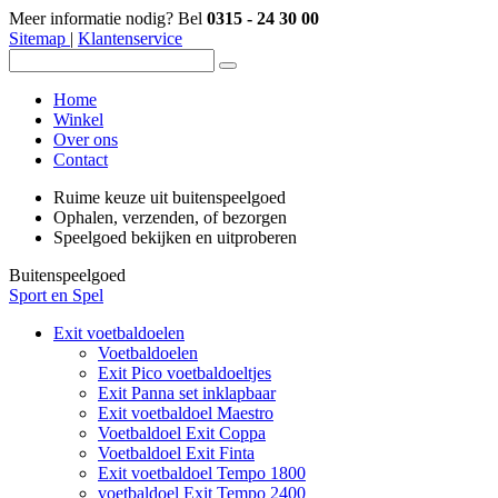
Meer informatie nodig? Bel
0315 - 24 30 00
Sitemap
|
Klantenservice
Home
Winkel
Over ons
Contact
Ruime keuze uit buitenspeelgoed
Ophalen, verzenden, of bezorgen
Speelgoed bekijken en uitproberen
Buitenspeelgoed
Sport en Spel
Exit voetbaldoelen
Voetbaldoelen
Exit Pico voetbaldoeltjes
Exit Panna set inklapbaar
Exit voetbaldoel Maestro
Voetbaldoel Exit Coppa
Voetbaldoel Exit Finta
Exit voetbaldoel Tempo 1800
voetbaldoel Exit Tempo 2400