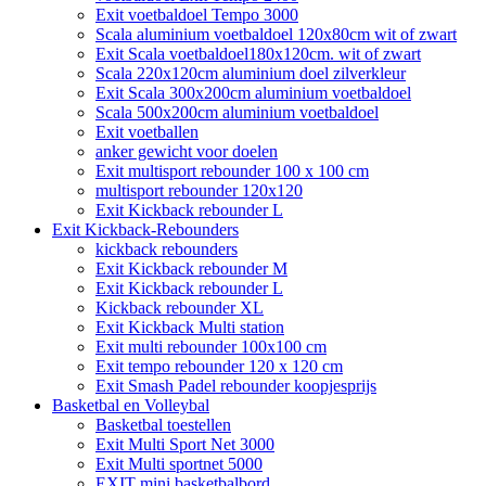
Exit voetbaldoel Tempo 3000
Scala aluminium voetbaldoel 120x80cm wit of zwart
Exit Scala voetbaldoel180x120cm. wit of zwart
Scala 220x120cm aluminium doel zilverkleur
Exit Scala 300x200cm aluminium voetbaldoel
Scala 500x200cm aluminium voetbaldoel
Exit voetballen
anker gewicht voor doelen
Exit multisport rebounder 100 x 100 cm
multisport rebounder 120x120
Exit Kickback rebounder L
Exit Kickback-Rebounders
kickback rebounders
Exit Kickback rebounder M
Exit Kickback rebounder L
Kickback rebounder XL
Exit Kickback Multi station
Exit multi rebounder 100x100 cm
Exit tempo rebounder 120 x 120 cm
Exit Smash Padel rebounder koopjesprijs
Basketbal en Volleybal
Basketbal toestellen
Exit Multi Sport Net 3000
Exit Multi sportnet 5000
EXIT mini basketbalbord