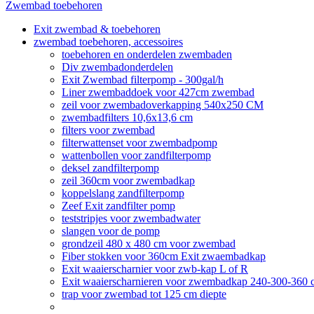
Zwembad toebehoren
Exit zwembad & toebehoren
zwembad toebehoren, accessoires
toebehoren en onderdelen zwembaden
Div zwembadonderdelen
Exit Zwembad filterpomp - 300gal/h
Liner zwembaddoek voor 427cm zwembad
zeil voor zwembadoverkapping 540x250 CM
zwembadfilters 10,6x13,6 cm
filters voor zwembad
filterwattenset voor zwembadpomp
wattenbollen voor zandfilterpomp
deksel zandfilterpomp
zeil 360cm voor zwembadkap
koppelslang zandfilterpomp
Zeef Exit zandfilter pomp
teststripjes voor zwembadwater
slangen voor de pomp
grondzeil 480 x 480 cm voor zwembad
Fiber stokken voor 360cm Exit zwaembadkap
Exit waaierscharnier voor zwb-kap L of R
Exit waaierscharnieren voor zwembadkap 240-300-360 
trap voor zwembad tot 125 cm diepte