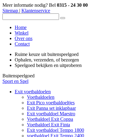
Meer informatie nodig? Bel
0315 - 24 30 00
Sitemap
|
Klantenservice
Home
Winkel
Over ons
Contact
Ruime keuze uit buitenspeelgoed
Ophalen, verzenden, of bezorgen
Speelgoed bekijken en uitproberen
Buitenspeelgoed
Sport en Spel
Exit voetbaldoelen
Voetbaldoelen
Exit Pico voetbaldoeltjes
Exit Panna set inklapbaar
Exit voetbaldoel Maestro
Voetbaldoel Exit Coppa
Voetbaldoel Exit Finta
Exit voetbaldoel Tempo 1800
voetbaldoel Exit Tempo 2400