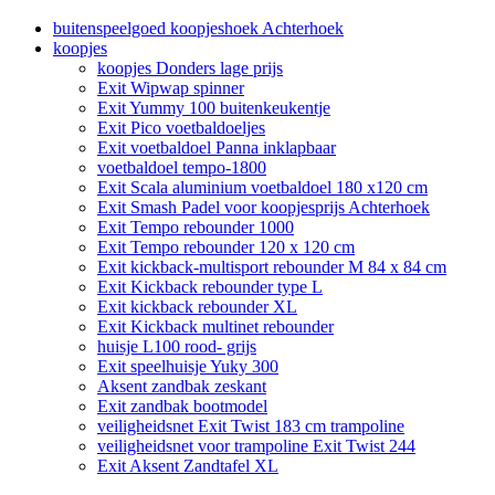
buitenspeelgoed koopjeshoek Achterhoek
koopjes
koopjes Donders lage prijs
Exit Wipwap spinner
Exit Yummy 100 buitenkeukentje
Exit Pico voetbaldoeljes
Exit voetbaldoel Panna inklapbaar
voetbaldoel tempo-1800
Exit Scala aluminium voetbaldoel 180 x120 cm
Exit Smash Padel voor koopjesprijs Achterhoek
Exit Tempo rebounder 1000
Exit Tempo rebounder 120 x 120 cm
Exit kickback-multisport rebounder M 84 x 84 cm
Exit Kickback rebounder type L
Exit kickback rebounder XL
Exit Kickback multinet rebounder
huisje L100 rood- grijs
Exit speelhuisje Yuky 300
Aksent zandbak zeskant
Exit zandbak bootmodel
veiligheidsnet Exit Twist 183 cm trampoline
veiligheidsnet voor trampoline Exit Twist 244
Exit Aksent Zandtafel XL