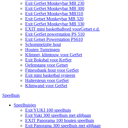
Exit GetSet Monkeybar MB 230
Exit GetSet Monkeybar MB 300
Exit GetSet Monkeybar MB310
Exit Getset Monkeybar MB 320
Exit GetSet Monkeybar MB 330
EXIT mini basketbalbord voorGetset e.d.
Exit GetSet powerstation PS 510
Exit Getset Powerstation PS610
Schommelzitje hout
Houten Turnringen
Klimnet, klimtouw voor GetSet
Exit Boksbal voor KetSet
Oefenstang voor Getset
Fitnessbank hout voor GetSet
Exit mini basketbal systeem
Haltersteun voor GetSet
Klimwand voor GetSet
Speelhuis
Speelhuisjes
Exit YUKI 100 speelhuis
Exit Yuki 300 speelhuis met glijbaan
EXIT Panorama 100 houten speelhuis
Exit Panorama 300 speelhuis met glijbaan