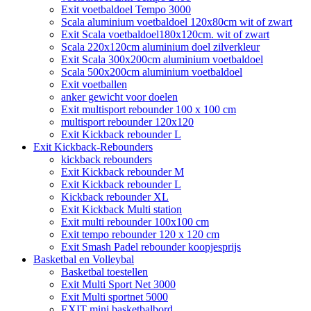
Exit voetbaldoel Tempo 3000
Scala aluminium voetbaldoel 120x80cm wit of zwart
Exit Scala voetbaldoel180x120cm. wit of zwart
Scala 220x120cm aluminium doel zilverkleur
Exit Scala 300x200cm aluminium voetbaldoel
Scala 500x200cm aluminium voetbaldoel
Exit voetballen
anker gewicht voor doelen
Exit multisport rebounder 100 x 100 cm
multisport rebounder 120x120
Exit Kickback rebounder L
Exit Kickback-Rebounders
kickback rebounders
Exit Kickback rebounder M
Exit Kickback rebounder L
Kickback rebounder XL
Exit Kickback Multi station
Exit multi rebounder 100x100 cm
Exit tempo rebounder 120 x 120 cm
Exit Smash Padel rebounder koopjesprijs
Basketbal en Volleybal
Basketbal toestellen
Exit Multi Sport Net 3000
Exit Multi sportnet 5000
EXIT mini basketbalbord