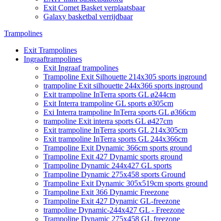
Exit Comet Basket verplaatsbaar
Galaxy basketbal verrijdbaar
Trampolines
Exit Trampolines
Ingraaftrampolines
Exit Ingraaf trampolines
Trampoline Exit Silhouette 214x305 sports inground
trampoline Exit silhouette 244x366 sports inground
Exit trampoline InTerra sports GL ø244cm
Exit Interra trampoline GL sports ø305cm
Exi Interra trampoline InTerra sports GL ø366cm
trampoline Exit interra sports GL ø427cm
Exit trampoline InTerra sports GL 214x305cm
Exit trampoline InTerra sports GL 244x366cm
Trampoline Exit Dynamic 366cm sports ground
Trampoline Exit 427 Dynamic sports ground
Trampoline Dynamic 244x427 GL sports
Trampoline Dynamic 275x458 sports Ground
Trampoline Exit Dynamic 305x519cm sports ground
Trampoline Exit 366 Dynamic Freezone
Trampoline Exit 427 Dynamic GL-freezone
trampoline Dynamic-244x427 GL - Freezone
Trampoline Dynamic 275x458 GL freezone