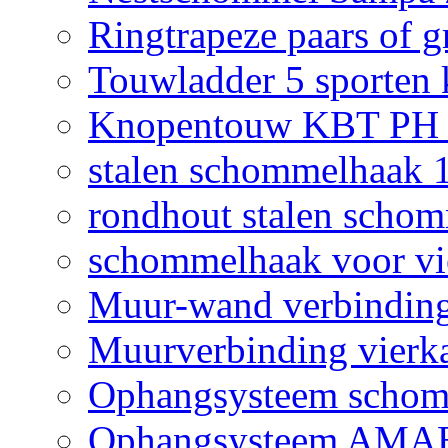
Ringtrapeze paars of g
Touwladder 5 sporten 
Knopentouw KBT PH z
stalen schommelhaak
rondhout stalen scho
schommelhaak voor vi
Muur-wand verbinding
Muurverbinding vierk
Ophangsysteem sch
Ophangsysteem AMAB 