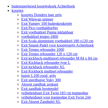
buitenspeelgoed koopjeshoek Achterhoek
koopjes
koopjes Donders lage prijs
Exit Wipwap spinner
Exit Yummy 100 buitenkeukentje
Exit Pico voetbaldoeljes
Exit voetbaldoel Panna inklapbaar
voetbaldoel tempo-1800
Exit Scala aluminium voetbaldoel 180 x120 cm
Exit Smash Padel voor koopjesprijs Achterhoek
Exit Tempo rebounder 1000
Exit Tempo rebounder 120 x 120 cm
Exit kickback-multisport rebounder M 84 x 84 cm
Exit Kickback rebounder type L
Exit kickback rebounder XL
Exit Kickback multinet rebounder
huisje L100 rood- grijs
Exit speelhuisje Yuky 300
Aksent zandbak zeskant
Exit zandbak bootmodel
veiligheidsnet Exit Twist 183 cm trampoline
veiligheidsnet voor trampoline Exit Twist 244
Exit Aksent Zandtafel XL