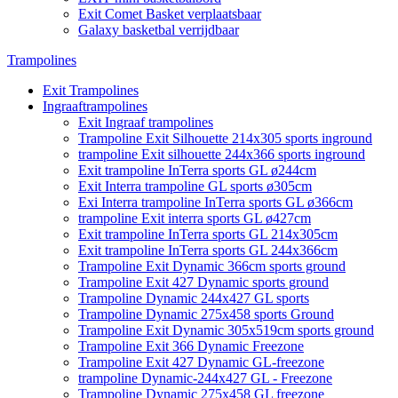
Exit Comet Basket verplaatsbaar
Galaxy basketbal verrijdbaar
Trampolines
Exit Trampolines
Ingraaftrampolines
Exit Ingraaf trampolines
Trampoline Exit Silhouette 214x305 sports inground
trampoline Exit silhouette 244x366 sports inground
Exit trampoline InTerra sports GL ø244cm
Exit Interra trampoline GL sports ø305cm
Exi Interra trampoline InTerra sports GL ø366cm
trampoline Exit interra sports GL ø427cm
Exit trampoline InTerra sports GL 214x305cm
Exit trampoline InTerra sports GL 244x366cm
Trampoline Exit Dynamic 366cm sports ground
Trampoline Exit 427 Dynamic sports ground
Trampoline Dynamic 244x427 GL sports
Trampoline Dynamic 275x458 sports Ground
Trampoline Exit Dynamic 305x519cm sports ground
Trampoline Exit 366 Dynamic Freezone
Trampoline Exit 427 Dynamic GL-freezone
trampoline Dynamic-244x427 GL - Freezone
Trampoline Dynamic 275x458 GL freezone