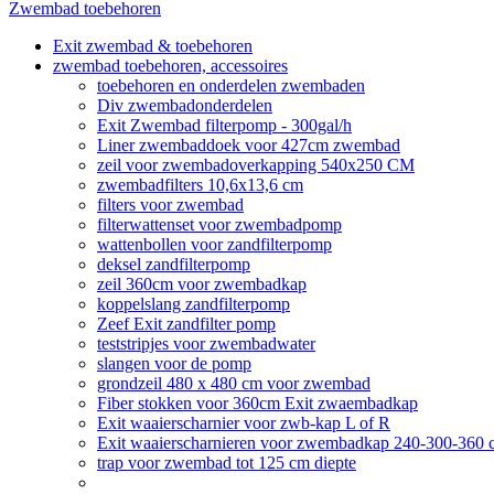
Zwembad toebehoren
Exit zwembad & toebehoren
zwembad toebehoren, accessoires
toebehoren en onderdelen zwembaden
Div zwembadonderdelen
Exit Zwembad filterpomp - 300gal/h
Liner zwembaddoek voor 427cm zwembad
zeil voor zwembadoverkapping 540x250 CM
zwembadfilters 10,6x13,6 cm
filters voor zwembad
filterwattenset voor zwembadpomp
wattenbollen voor zandfilterpomp
deksel zandfilterpomp
zeil 360cm voor zwembadkap
koppelslang zandfilterpomp
Zeef Exit zandfilter pomp
teststripjes voor zwembadwater
slangen voor de pomp
grondzeil 480 x 480 cm voor zwembad
Fiber stokken voor 360cm Exit zwaembadkap
Exit waaierscharnier voor zwb-kap L of R
Exit waaierscharnieren voor zwembadkap 240-300-360 
trap voor zwembad tot 125 cm diepte