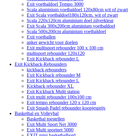
Exit voetbaldoel Tempo 3000
Scala aluminium voetbaldoel 120x80cm wit of zwart
Exit Scala voetbaldoel180x120cm. wit of zwart
Scala 220x120cm aluminium doel zilverkleur
Exit Scala 300x200cm aluminium voetbaldoel
Scala 500x200cm aluminium voetbaldoel
Exit voetballen
anker gewicht voor doelen
Exit multisport rebounder 100 x 100 cm
multisport rebounder 120x120
Exit Kickback rebounder L
Exit Kickback-Rebounders
kickback rebounders
Exit Kickback rebounder M
Exit Kickback rebounder L
Kickback rebounder XL
Exit Kickback Multi station
Exit multi rebounder 100x100 cm
Exit tempo rebounder 120 x 120 cm
Exit Smash Padel rebounder koopjesprijs
Basketbal en Volleybal
Basketbal toestellen
Exit Multi Sport Net 3000
Exit Multi sportnet 5000
EXIT mini basketbalbord