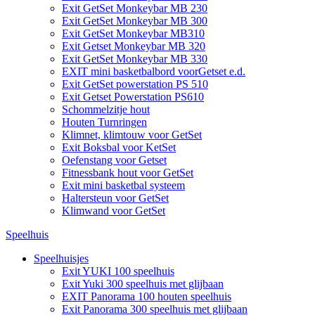
Exit GetSet Monkeybar MB 230
Exit GetSet Monkeybar MB 300
Exit GetSet Monkeybar MB310
Exit Getset Monkeybar MB 320
Exit GetSet Monkeybar MB 330
EXIT mini basketbalbord voorGetset e.d.
Exit GetSet powerstation PS 510
Exit Getset Powerstation PS610
Schommelzitje hout
Houten Turnringen
Klimnet, klimtouw voor GetSet
Exit Boksbal voor KetSet
Oefenstang voor Getset
Fitnessbank hout voor GetSet
Exit mini basketbal systeem
Haltersteun voor GetSet
Klimwand voor GetSet
Speelhuis
Speelhuisjes
Exit YUKI 100 speelhuis
Exit Yuki 300 speelhuis met glijbaan
EXIT Panorama 100 houten speelhuis
Exit Panorama 300 speelhuis met glijbaan