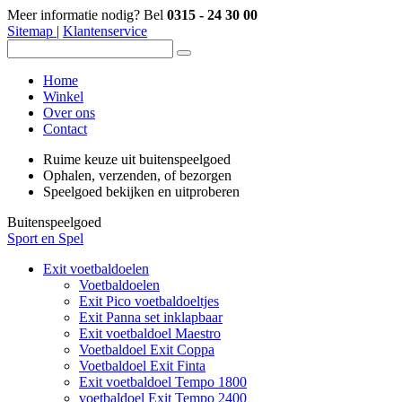
Meer informatie nodig? Bel
0315 - 24 30 00
Sitemap
|
Klantenservice
Home
Winkel
Over ons
Contact
Ruime keuze uit buitenspeelgoed
Ophalen, verzenden, of bezorgen
Speelgoed bekijken en uitproberen
Buitenspeelgoed
Sport en Spel
Exit voetbaldoelen
Voetbaldoelen
Exit Pico voetbaldoeltjes
Exit Panna set inklapbaar
Exit voetbaldoel Maestro
Voetbaldoel Exit Coppa
Voetbaldoel Exit Finta
Exit voetbaldoel Tempo 1800
voetbaldoel Exit Tempo 2400