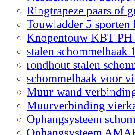
Ringtrapeze paars of g
Touwladder 5 sporten 
Knopentouw KBT PH z
stalen schommelhaak
rondhout stalen scho
schommelhaak voor vi
Muur-wand verbinding
Muurverbinding vierk
Ophangsysteem sch
Ophangsysteem AMAB 