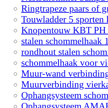
Ringtrapeze paars of g
Touwladder 5 sporten 
Knopentouw KBT PH z
stalen schommelhaak
rondhout stalen scho
schommelhaak voor vi
Muur-wand verbinding
Muurverbinding vierk
Ophangsysteem sch
Ophangsysteem AMAB 