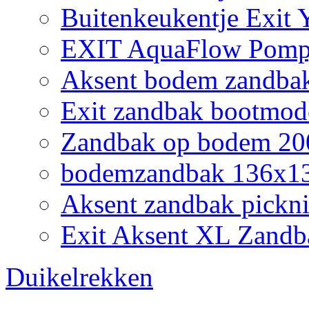
Buitenkeukentje Exit
EXIT AquaFlow Pompj
Aksent bodem zandbak
Exit zandbak bootmod
Zandbak op bodem 200
bodemzandbak 136x132
Aksent zandbak pickni
Exit Aksent XL Zandb
Duikelrekken