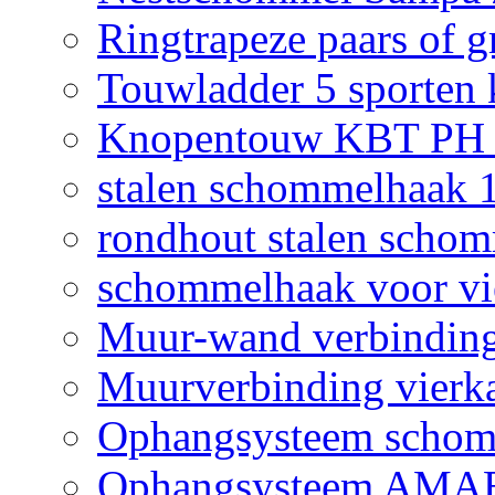
Ringtrapeze paars of g
Touwladder 5 sporten 
Knopentouw KBT PH z
stalen schommelhaak
rondhout stalen scho
schommelhaak voor vi
Muur-wand verbinding
Muurverbinding vierk
Ophangsysteem sch
Ophangsysteem AMAB 