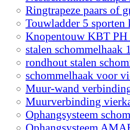
Ringtrapeze paars of g
Touwladder 5 sporten 
Knopentouw KBT PH z
stalen schommelhaak
rondhout stalen scho
schommelhaak voor vi
Muur-wand verbinding
Muurverbinding vierk
Ophangsysteem sch
Ophangsysteem AMAB 