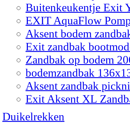
Buitenkeukentje Exit
EXIT AquaFlow Pompj
Aksent bodem zandbak
Exit zandbak bootmod
Zandbak op bodem 200
bodemzandbak 136x132
Aksent zandbak pickni
Exit Aksent XL Zandb
Duikelrekken