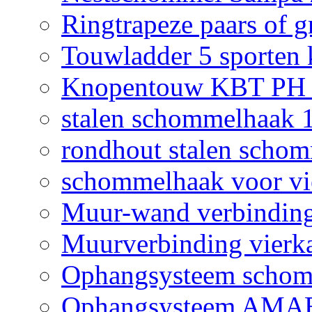
Ringtrapeze paars of g
Touwladder 5 sporten 
Knopentouw KBT PH z
stalen schommelhaak
rondhout stalen scho
schommelhaak voor vi
Muur-wand verbinding
Muurverbinding vierk
Ophangsysteem sch
Ophangsysteem AMAB 