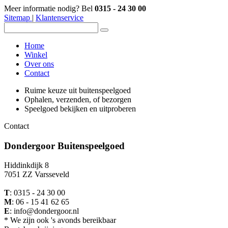
Meer informatie nodig? Bel
0315 - 24 30 00
Sitemap
|
Klantenservice
Home
Winkel
Over ons
Contact
Ruime keuze uit buitenspeelgoed
Ophalen, verzenden, of bezorgen
Speelgoed bekijken en uitproberen
Contact
Dondergoor Buitenspeelgoed
Hiddinkdijk 8
7051 ZZ Varsseveld
T
: 0315 - 24 30 00
M
: 06 - 15 41 62 65
E
: info@dondergoor.nl
* We zijn ook 's avonds bereikbaar