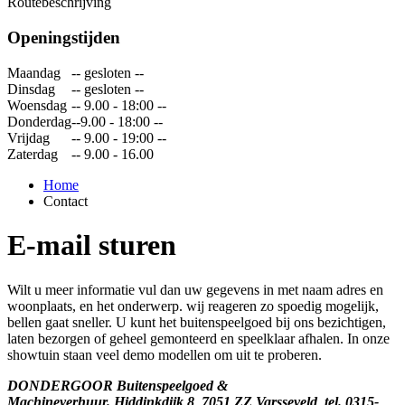
Routebeschrijving
Openingstijden
Maandag
-- gesloten --
Dinsdag
-- gesloten --
Woensdag
-- 9.00 - 18:00 --
Donderdag
--9.00 - 18:00 --
Vrijdag
-- 9.00 - 19:00 --
Zaterdag
-- 9.00 - 16.00
Home
Contact
E-mail sturen
Wilt u meer informatie vul dan uw gegevens in met naam adres en
woonplaats, en het onderwerp. wij reageren zo spoedig mogelijk,
bellen gaat sneller. U kunt het buitenspeelgoed bij ons bezichtigen,
laten bezorgen of geheel gemonteerd en speelklaar afhalen. In onze
showtuin staan veel demo modellen om uit te proberen.
DONDERGOOR Buitenspeelgoed &
Machineverhuur.
Hiddinkdijk 8 7051 ZZ Varsseveld tel. 0315-