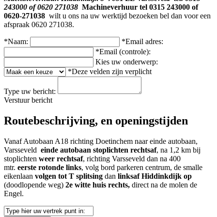
243000 of 0620 271038
Machineverhuur tel 0315 243000 of
0620-271038
wilt u ons na uw werktijd bezoeken bel dan voor een
afspraak 0620 271038.
*Naam:
*Email adres:
*Email (controle):
Kies uw onderwerp:
*Deze velden zijn verplicht
Type uw bericht:
Verstuur bericht
Routebeschrijving, en openingstijden
Vanaf Autobaan A18 richting Doetinchem naar einde autobaan,
Varsseveld
einde autobaan stoplichten rechtsaf
, na
1,2 km bij
stoplichten
weer rechtsaf
, richting Varsseveld dan na 400
mtr.
eerste rotonde links
, volg bord parkeren centrum, de smalle
eikenlaan
volgen tot T splitsing
dan
linksaf Hiddinkdijk op
(doodlopende weg)
2e witte huis rechts,
direct na de molen de
Engel.